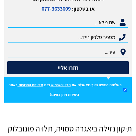
או בטלפון:
077-3633609
חזרו אליי
בשליחת הטופס הינך מאשר/ת את
תנאי השימוש
ואת
מדיניות הפרטיות
באתר.
השירות ניתן בחינם!
תיקון נזילה ביאגרה סמויה, תלויה מונובלוק