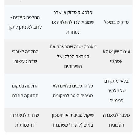
פלסטיק סדוק או שבר
החלפה מיידית -
סדקים במיכל
שמוביל לנזילה גלויה או
לרוב לא ניתן לתקן
נסתרת
ניאגרה ישנה שמכערת את
עיצוב ישן או לא
החלפה לצורכי
המראה הכללי של
אסתטי
שדרוג עיצובי
השירותים
בלאי מתקדם
כל הרכיבים בלויים ולא
החלפה במקום
של חלקים
מגיבים היטב לתיקונים
תחזוקה חוזרת
פנימיים
מעבר לניאגרה
שיקול סביבתי או חיסכון
שדרוג לניאגרה
חסכונית
במים (ליטרז’ משתנה)
דו-כמותית