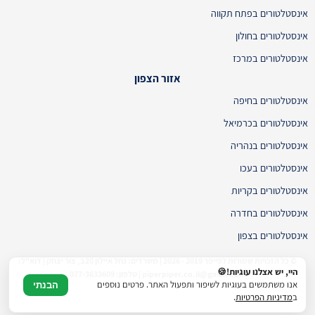
אינסטלטורים בפתח תקווה
אינסטלטורים בחולון
אינסטלטורים במרכז
אזור הצפון
אינסטלטורים בחיפה
אינסטלטורים בכרמיאל
אינסטלטורים בנהריה
אינסטלטורים בעכו
אינסטלטורים בקריות
אינסטלטורים בחדרה
אינסטלטורים בצפון
© כל הזכויות שמורות לפייפר 2019 - 2026 | משרדים: נחל איילון 20ב, צור יצחק | דוא"ל:
היי, יש אצלנו עוגיות!🍪
piperpiper.co.il@gmail.com | טלפון: 077-3633609
אנו משתמשים בעוגיות לשיפור ותפעול האתר. פרטים נוספים
הבנתי
ב
מדיניות הפרטיות
.