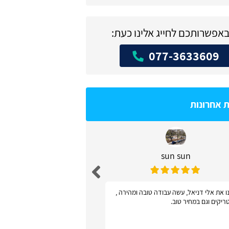
באפשרותכם לחייג אלינו כעת:
077-3633609
ת אחרונות
sun sun
דניאל שו
ו את אלי דניאל, עשה עבודה טובה ומהירה ,
אתר פשוט ונוח לשימוש - 
ריקים וגם במחיר טוב.
קישקושים ושאלות מיותר