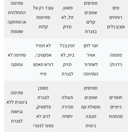
ממיסים
סתימה
מים
פשוט,
עובד רק על
שומנים
התחלתית
רותחים
זול, לא
סתימות
קלים
או תחזוקה
וסבון כלים
מזיק
קלות
בצנרת
שוטפת
יוצר לחץ
זמין בכל
לא תמיד
פומפה
אוויר
בית, לא
אפקטיבי,
סתימה לא
(ידנית)
לשחרור
מזיק
דורש מאמץ
עמוקה
הסתימה
לצנרת
פיזי
ממיסים
מסוכן
סתימה
חומרים
שומנים
פעולה
לצנרת
בינונית ללא
כימיים
ופסולת עם
מהירה
פלסטיק,
נגישות
מהחנות
תגובה
יחסית
לרוב לא
לצנרת
כימית
פותר לגמרי