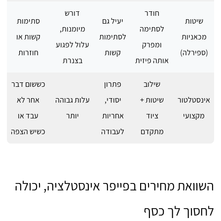
חודר
דורש
שיטות
יעיל גם
סתימות
לסתימה
מיומנות,
מכאניות
לסתימות
קשות או
ומפרק
עלול לפגוע
(ספירלה)
קשות
חוזרות
אותה פיזית
בצנרת
שילוב
פתרון
כששום דבר
אינסטלטור
שיטות +
יסודי,
עלות גבוהה
אחר לא
מקצועי
ציוד
אחריות
יותר
עבד או
מתקדם
לעבודה
כשיש הצפה
השוואת מחירים בפייפר אינסטלציה, יכולה
לחסוך לך כסף