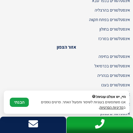
אינסטלטורים בכפר סבא
אינסטלטורים בהרצליה
אינסטלטורים בפתח תקווה
אינסטלטורים בחולון
אינסטלטורים במרכז
אזור הצפון
אינסטלטורים בחיפה
אינסטלטורים בכרמיאל
אינסטלטורים בנהריה
אינסטלטורים בעכו
אינסטלטורים בקריות
היי, יש אצלנו עוגיות!🍪
אנו משתמשים בעוגיות לשיפור ותפעול האתר. פרטים נוספים
הבנתי
אינסטלטורים בחדרה
ב
מדיניות הפרטיות
.
אינסטלטורים בצפון
© כל הזכויות שמורות לפייפר 2019 - 2026 | משרדים: נחל איילון 20ב, צור יצחק | דוא"ל:
piperpiper.co.il@gmail.com | טלפון: 077-3633609