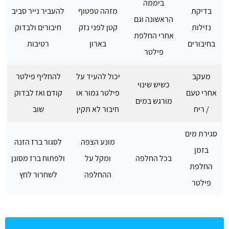
ביממה
בדיקת
מזהה טפטוף
להעביר נייר סביב
הראשונה וגם
נזילות
קטן לפני נזק
חיבורים ולבדוק
אחרי החלפת
בחיבורים
בארון
רטיבות
פילטר
מעקב
יכול להעיד על
להחליף פילטר
כשיש שינוי
אחרי טעם
פילטר גמור או
קודם ואז לבדוק
מורגש במים
/ ריח
חיבור לא תקין
שוב
סגירת מים
מונע הצפה
לסגור ברז הזנה
בזמן
בכל החלפה
ומקל על
ולפתוח ברז מסונן
החלפת
ההחלפה
לשחרור לחץ
פילטר