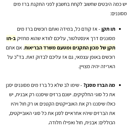
יש כמה היבטים שחשוב לקחת בחשבון לפני התקנת ברז מים
מסוננים:
תו תקן
- אז קודם כל, במידה ואתם רוכשים ברז מים
מסוננים דרך אינסטלטור, עליכם לוודא שהוא מחזיק
ב-תו
תקן של מכון התקנים ומטעם משרד הבריאות
. אם אתם
רוכשים באופן עצמאי, גם אז עליכם לבדוק זאת. בד"כ על
האריזה יהיה מצויין.
מה הברז מסנן?
- שימו לב שלא כל ברז מים מסוננים יסנן
את כל סוגי החלקיקים. ישנם ברזים שיסננו רק אבנית, יש
כאלו שיסננו רק את האובייקטים הקטנים או רק חול ויהיו
את הברזים שיהיו אחראיים לסנן את כל סוגי האובייקטים,
הכוללים: אבנית, חול ואפילו חלודה.