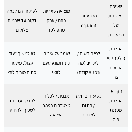
שטיפה
מוציאה שאריות
לפתוח זרם לכמה
ראשונית
מיד אחרי
פחם / אבק
דקות עד שהמים
של
ההתקנה
מהפילטר
צלולים
המערכת
החלפת
לפי חודשים /
שומר על איכות
לא למשוך "עוד
פילטר לפי
ליטרים (מה
סינון ומונע טעם
קצת", פילטר
הוראות
שמגיע קודם)
לוואי
סתום מוריד לחץ
יצרן
ניקוי או
כשיש זרם חלש
אבנית / לכלוך
החלפת
לפרק בעדינות,
/ התזה
מצטברים בפתח
מסננת
לשטוף ולהחזיר
לצדדים
היציאה
פיה