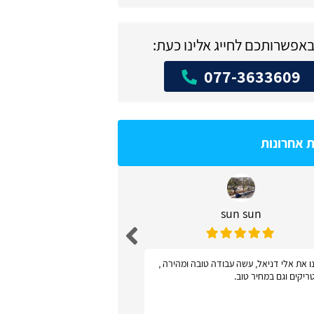
באפשרותכם לחייג אלינו כעת:
077-3633609
ת אחרונות
sun sun
דניאל שו
ו את אלי דניאל, עשה עבודה טובה ומהירה ,
אתר פשוט ונוח לשימוש - 
ריקים וגם במחיר טוב.
קישקושים ושאלות מיותר