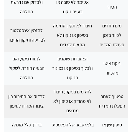
אטימה לא טובה או
ולבדוק אם נדרשת
הכיור
בעיית ניקוז
החלפה
מים חוזרים
חיבור לא תקין, סתימה
להזמין אינסטלטור
לכיור בזמן
בסיפון או ניקוז לא
לבדיקה ותיקון החיבור
פעולת המדיח
מתאים למדיח
הצטברות שומנים
לנסות ניקוי, ואם
ניקוז איטי
ולכלוך בסיפון או בצינור
הבעיה חוזרת לשקול
מהכיור
הניקוז
החלפה
לחץ מים בניקוז, חיבור
טפטוף לאחר
לבדוק את החיבור בין
לא מהודק או סיפון לא
הפעלת המדיח
צינור המדיח לסיפון
מתאים
סיפון ישן או
בלאי טבעי של הפלסטיק
בדרך כלל מומלץ