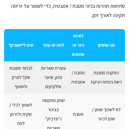
סתימות חוזרות בכיור מטבח / אמבטיה, כדי לשמור על זרימה
תקינה לאורך זמן.
לאיזה
מה עושים
כיור זה
למה זה עוזר
טיפ ליישום קל
מתאים
עוצרת שאריות
לבחור מסננת
התקנת מסננת
מטבח /
מזון, שיער
שקל לפרק
רשת בפתח הניקוז
אמבטיה
וחלקיקים
ולשטוף
שומן מתקשה
לשפוך לכלי /
לא לשפוך שומן /
בצינור
מטבח
שקית ולזרוק
שמן לכיור
ו"מדביק"
לפח
שאריות