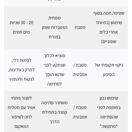
שטיפה חמה בסוף
מפחית
שימוש (במיוחד
20 - 30 שניות
מטבח
הצטברות שומן
אחרי כלים
מים חמים
בצנרת
שומניים)
מוציא לכלוך
לפתוח דלי,
ניקוי תקופתי של
מטבח /
שנתקע לפני
לפרק בעדינות,
הסיפון
אמבטיה
שהוא הופך
לנקות ולהחזיר
לסתימה
שימוש נכון
לסגור פתחי
משחרר סתימה
בפומפה לפני
מטבח /
אוויר עם מטלית
קטנה בתחילת
שהסתימה
אמבטיה
לחה לשיפור
הדרך
"מתקשה"
הוואקום