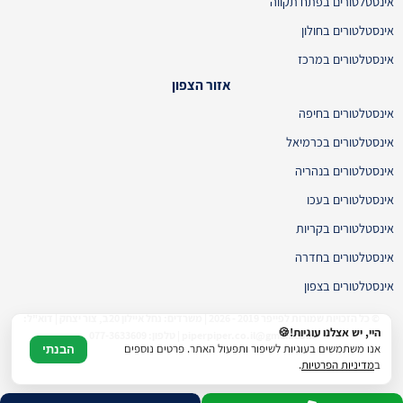
אינסטלטורים בפתח תקווה
אינסטלטורים בחולון
אינסטלטורים במרכז
אזור הצפון
אינסטלטורים בחיפה
אינסטלטורים בכרמיאל
אינסטלטורים בנהריה
אינסטלטורים בעכו
אינסטלטורים בקריות
אינסטלטורים בחדרה
אינסטלטורים בצפון
© כל הזכויות שמורות לפייפר 2019 - 2026 | משרדים: נחל איילון 20ב, צור יצחק | דוא"ל:
היי, יש אצלנו עוגיות!🍪
piperpiper.co.il@gmail.com | טלפון: 077-3633609
אנו משתמשים בעוגיות לשיפור ותפעול האתר. פרטים נוספים
הבנתי
ב
מדיניות הפרטיות
.