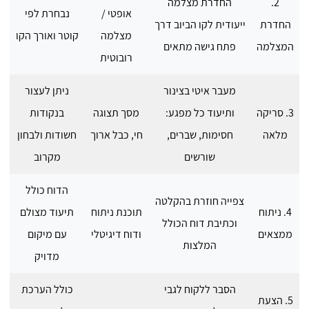
2.
החדרת מצלמה
אופטי /
נבחרת לפי
החדרת
ייעודית לקו הביוב דרך
מצלמה
קוטר ואורך הקו
המצלמה
פתח גישה מתאים
רובוטית
מעבר איטי בצינור
ניתן לעצור
3. סריקה
ותיעוד כל מפגע:
מסך תצוגה
בנקודות
מלאה
חסימות, שברים,
חי, כבל ארוך
חשודות ולבחון
שורשים
מקרוב
הדוח כולל
צפייה חוזרת בהקלטה
4. ניתוח
תוכנת ניתוח
תיעוד מצולם
וכתיבת דוח הכולל
ממצאים
ודוח דיגיטלי
עם מיקום
המלצות
מדויק
הסבר ללקוח לגבי
כולל הערכת
5. הצעת