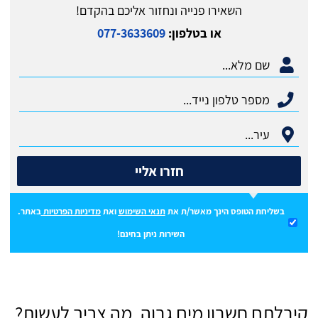
השאירו פנייה ונחזור אליכם בהקדם!
או בטלפון:
077-3633609
חזרו אליי
בשליחת הטופס הינך מאשר/ת את
תנאי השימוש
ואת
מדיניות הפרטיות
באתר.
השירות ניתן בחינם!
קיבלתם חשבון מים גבוה, מה צריך לעשות?