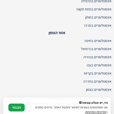
אינסטלטורים בהרצליה
אינסטלטורים בפתח תקווה
אינסטלטורים בחולון
אינסטלטורים במרכז
אזור הצפון
אינסטלטורים בחיפה
אינסטלטורים בכרמיאל
אינסטלטורים בנהריה
אינסטלטורים בעכו
אינסטלטורים בקריות
אינסטלטורים בחדרה
אינסטלטורים בצפון
© כל הזכויות שמורות לפייפר 2019 - 2026 | משרדים: נחל איילון 20ב, צור יצחק | דוא"ל:
היי, יש אצלנו עוגיות!🍪
piperpiper.co.il@gmail.com | טלפון: 077-3633609
אנו משתמשים בעוגיות לשיפור ותפעול האתר. פרטים נוספים
הבנתי
ב
מדיניות הפרטיות
.