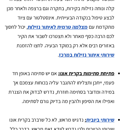
קלה ונוחה נזילות בקירות, בתקרה וגם ברצפה ולאחר מכן
לבצע טיפול בנקודה הבעייתית. אינסטלטור עם ציוד
מתקדמת עם
מצלמה טרמית לאיתור נזילות
, יכול לחסוך
לכם הרבה כסף מאחר ולא תצטרכו לשבור את הקיר
באזורים רבים אלא רק במוקד הבעיה. לחצו להזמנת
שירותי איתור נזילות במרכז
.
פתיחת סתימות בקרית אונו:
אם יש סתימה באופן חד
פעמי, ייתכן ותצליחו להתגבר עליה בכוחות עצמכם אך
במידה ומדובר בסתימה חוזרת, נדרש לבדוק את הצנרת
ואפילו את הסיפון ולהבין מה בדיוק גורם לסתימה.
שירותי ביובית
:
נדגיש מראש, לא כל שרברב בקרית אונו
שירותי הביובית ולכן נדרש לוודא זאת מראש. בדרך כלל