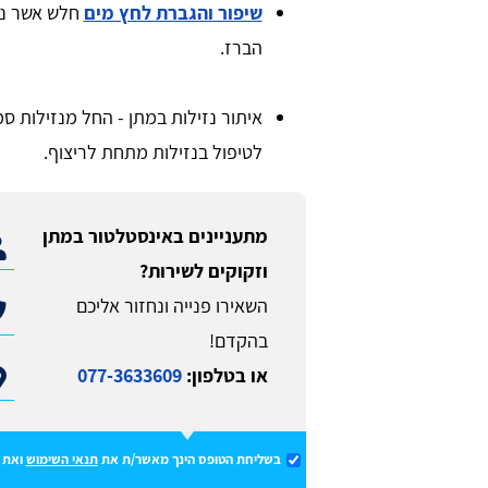
שיפור והגברת לחץ מים
חלש אשר נג
הברז.
איתור נזילות במתן - החל מנזילות ס
לטיפול בנזילות מתחת לריצוף.
מתעניינים באינסטלטור במתן
וזקוקים לשירות?
השאירו פנייה ונחזור אליכם
בהקדם!
או בטלפון:
077-3633609
בשליחת הטופס הינך מאשר/ת את
תנאי השימוש
ואת