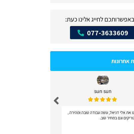
באפשרותכם לחייג אלינו כעת:
077-3633609
ת אחרונות
sun sun
דניאל שו
ו את אלי דניאל, עשה עבודה טובה ומהירה ,
אתר פשוט ונוח לשימוש - 
ריקים וגם במחיר טוב.
קישקושים ושאלות מיותר