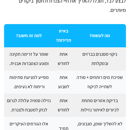
לבצע לבד, תוכלו להאריך את חיי הצנרת ולחסוך ביקורים
מיותרים.
באיזו
מה לעשות?
למה זה חשוב?
תדירות?
ניקוי מסננים בברזים
אחת
שומר על זרימה תקינה
ובמקלחת
לחודש
ומונע הצטברות אבנית.
שפיכת מים רותחים + סודה
אחת
מסייע למניעת סתימות
לשתייה לניקוז
לשבוע
וריחות לא נעימים.
בדיקת אזורים מתחת
אחת
נזילה סמויה עלולה לגרום
לכיורים לאיתור נזילות
לחודש
לנזק למטבח ולצנרת.
לא להשליך שומן, מגבונים,
אלו הגורמים העיקריים
תמיד