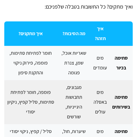
ואיך מתקים? כל התשובות בטבלה שלפניכם:
איך
מה הסיבות?
איך מתקנים?
תזהו?
שאריות אוכל,
חומר לפתיחת סתימות,
סתימה
מים
שמן, צנרת
פומפה, פירוק ניקוי
בכיור
עומדים
פגומה
והתקנת סיפון
מגבונים,
מים
פומפה, חומר לפתיחת
סתימה
תחבושות
באסלה
סתימות, סליל קפיץ, ניקיון
בשירותים
היגייניות,
עולים
יסודי
שורשים
סתימה
מים
שיערות, חול,
סליל / קפיץ, ניקוי יסודי