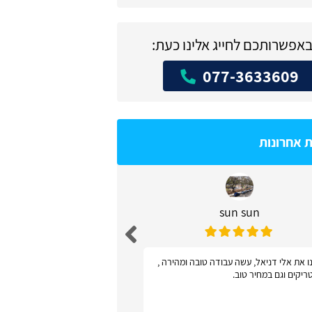
באפשרותכם לחייג אלינו כעת:
077-3633609
ת אחרונות
sun sun
דניאל שו
ו את אלי דניאל, עשה עבודה טובה ומהירה ,
אתר פשוט ונוח לשימוש - 
ריקים וגם במחיר טוב.
קישקושים ושאלות מיותר