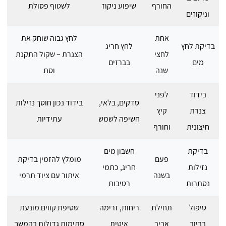
החורף
שיפוע ניקוז
לשטוף פסולת
וניקוזים
אחת
לחץ גבוה שוחק את
בדיקת לחץ
לחץ חריג
לחצי
הצנרת – שקול התקנת
מים
בברזים
שנה
וסת
בידוד
לפני
סדקים, בלאי,
בידוד נכון חוסך נזילות
צנרת
קיץ
חשיפה לשמש
עתידיות
חיצונית
וחורף
בדיקת
חשבון מים
פעם
מומלץ להזמין בדיקת
נזילות
חריג, כתמי
בשנה
איתור עם ציוד תרמי
נסתרות
רטיבות
טיפול
תחילת
ריחות, זרימה
שטיפת קווים מונעת
בביוב
אביב
איטית
סתימות גדולות בהמשך