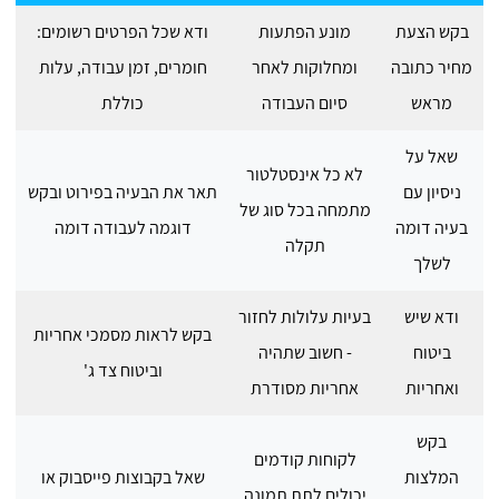
בקש הצעת
מונע הפתעות
ודא שכל הפרטים רשומים:
מחיר כתובה
ומחלוקות לאחר
חומרים, זמן עבודה, עלות
מראש
סיום העבודה
כוללת
שאל על
לא כל אינסטלטור
ניסיון עם
תאר את הבעיה בפירוט ובקש
מתמחה בכל סוג של
בעיה דומה
דוגמה לעבודה דומה
תקלה
לשלך
ודא שיש
בעיות עלולות לחזור
בקש לראות מסמכי אחריות
ביטוח
- חשוב שתהיה
וביטוח צד ג'
ואחריות
אחריות מסודרת
בקש
לקוחות קודמים
המלצות
שאל בקבוצות פייסבוק או
יכולים לתת תמונה