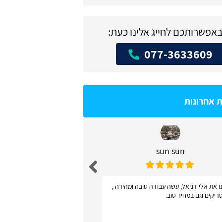
באפשרותכם לחייג אלינו כעת:
077-3633609
ת אחרונות
sun sun
דניאל שו
ו את אלי דניאל, עשה עבודה טובה ומהירה ,
אתר פשוט ונוח לשימוש - 
ריקים וגם במחיר טוב.
קישקושים ושאלות מיותר