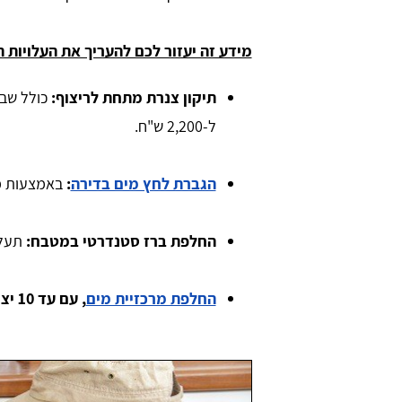
מידע זה יעזור לכם להעריך את העלויות ה
תיקון צנרת מתחת לריצוף:
ל-2,200 ש"ח.
הגברת לחץ מים בדירה
:
באמצעות מעקף תעל
החלפת ברז סטנדרטי במטבח:
תעלה בין 0
Iris We
יריב עסילה
החלפת מרכזיית מים
, עם עד 10 יציאות: