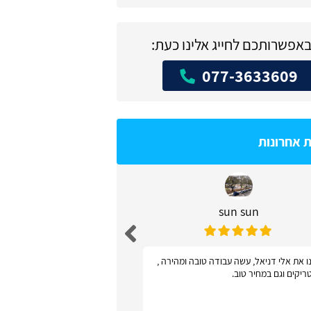
באפשרותכם לחייג אלינו כעת:
077-3633609
ת אחרונות
sun sun
דניאל שו
ו את אלי דניאל, עשה עבודה טובה ומהירה ,
אתר פשוט ונוח לשימוש - 
ריקים וגם במחיר טוב.
קישקושים ושאלות מיותר